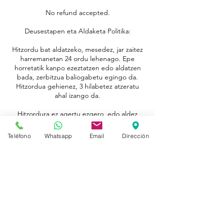
No refund accepted.
Deusestapen eta Aldaketa Politika:
Hitzordu bat aldatzeko, mesedez, jar zaitez
harremanetan 24 ordu lehenago. Epe
horretatik kanpo ezeztatzen edo aldatzen
bada, zerbitzua baliogabetu egingo da.
Hitzordua gehienez, 3 hilabetez atzeratu
ahal izango da.
Hitzordura ez agertu ezgero, edo aldez
aurretik abisatu gabe 15 minutu baino
gehiagoko atzerapenarekin iritsita, hitzordua
Teléfono
Whatsapp
Email
Dirección
baliogabetu ahal izango da.
Datos de contacto