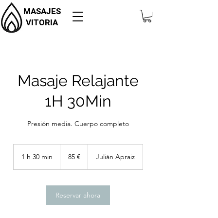
MASAJES
VITORIA
Masaje Relajante
1H 30Min
Presión media. Cuerpo completo
85
euros
1 h 30 min
1
85 €
Julián Apraiz
3
0
Reservar ahora
m
i