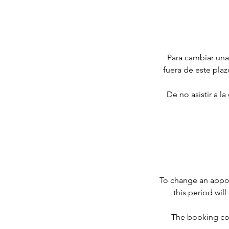
Para cambiar una 
fuera de este pla
De no asistir a l
To change an appoi
this period wi
The booking cou