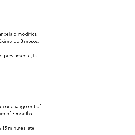
cancela o modifica
máximo de 3 meses.
do previamente, la
on or change out of
um of 3 months.
 15 minutes late