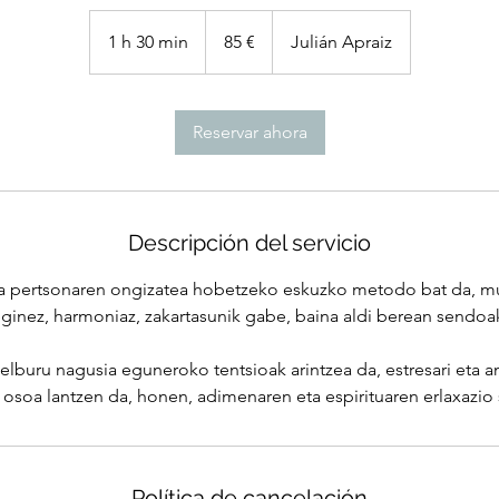
85
euros
1 h 30 min
1
85 €
Julián Apraiz
3
0
Reservar ahora
m
i
n
Descripción del servicio
ria pertsonaren ongizatea hobetzeko eskuzko metodo bat da, 
ginez, harmoniaz, zakartasunik gabe, baina aldi berean sendoa
lburu nagusia eguneroko tentsioak arintzea da, estresari eta ant
 osoa lantzen da, honen, adimenaren eta espirituaren erlaxazio 
Política de cancelación