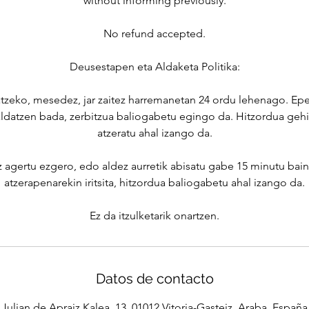
without informing previously.
No refund accepted.
Deusestapen eta Aldaketa Politika:
atzeko, mesedez, jar zaitez harremanetan 24 ordu lehenago. Epe
ldatzen bada, zerbitzua baliogabetu egingo da. Hitzordua gehi
atzeratu ahal izango da.
z agertu ezgero, edo aldez aurretik abisatu gabe 15 minutu ba
atzerapenarekin iritsita, hitzordua baliogabetu ahal izango da.
Datos de contacto
Julian de Apraiz Kalea, 13, 01012 Vitoria-Gasteiz, Araba, España