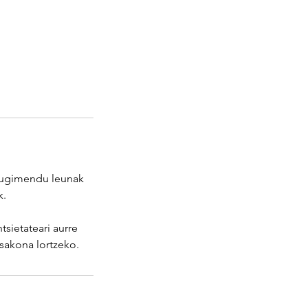
mugimendu leunak
k.
sietateari aurre
sakona lortzeko.