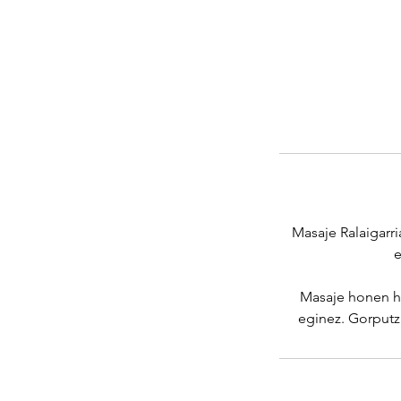
Masaje Ralaigar
e
Masaje honen he
eginez. Gorputz