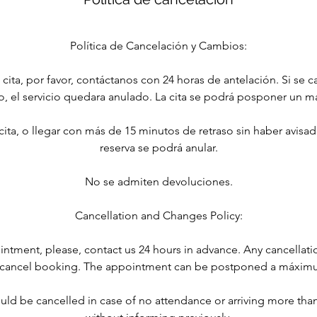
Política de Cancelación y Cambios:
cita, por favor, contáctanos con 24 horas de antelación. Si se 
zo, el servicio quedara anulado. La cita se podrá posponer un 
a cita, o llegar con más de 15 minutos de retraso sin haber avisa
reserva se podrá anular.
No se admiten devoluciones.
Cancellation and Changes Policy:
ntment, please, contact us 24 hours in advance. Any cancellati
ll cancel booking. The appointment can be postponed a máxim
ld be cancelled in case of no attendance or arriving more than