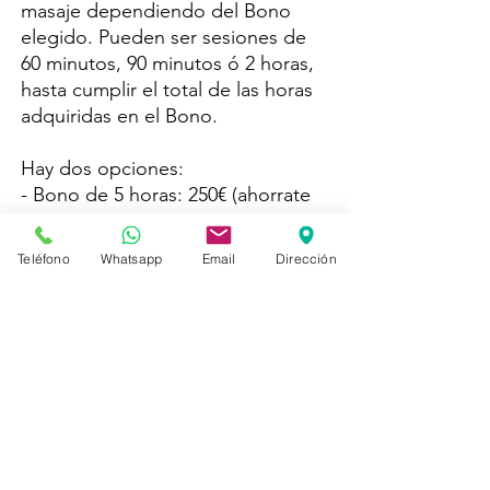
masaje dependiendo del Bono
elegido. Pueden ser sesiones de
60 minutos, 90 minutos ó 2 horas,
hasta cumplir el total de las horas
adquiridas en el Bono.
Hay dos opciones:
- Bono de 5 horas: 250€ (ahorrate
25€)
- Bono de 10 horas: 495€ (ahorrate
Teléfono
Whatsapp
Email
Dirección
55€)
Política de Cancelación y Cambios
Los Bonos tienen una caducidad de 1 año
desde la fecha de compra. La persona en su
posesión es la encargada de solicitar una
MASAJES
cita, donde se le pedirá el número del Bono
VITORIA
como garantía. Al asistir a la cita, deberá